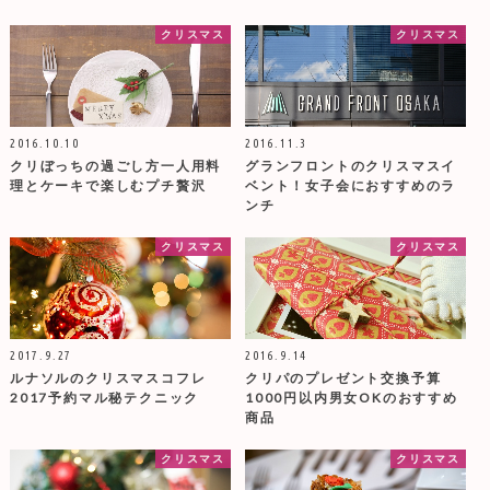
クリスマス
クリスマス
2016.10.10
2016.11.3
クリぼっちの過ごし方一人用料
グランフロントのクリスマスイ
理とケーキで楽しむプチ贅沢
ベント！女子会におすすめのラ
ンチ
クリスマス
クリスマス
2017.9.27
2016.9.14
ルナソルのクリスマスコフレ
クリパのプレゼント交換予算
2017予約マル秘テクニック
1000円以内男女OKのおすすめ
商品
クリスマス
クリスマス