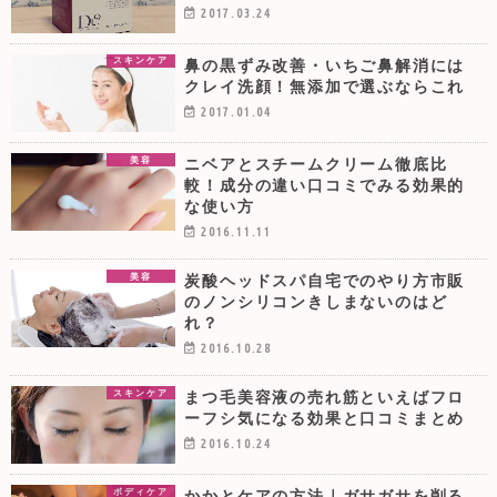
2017.03.24
鼻の黒ずみ改善・いちご鼻解消には
スキンケア
クレイ洗顔！無添加で選ぶならこれ
2017.01.04
ニベアとスチームクリーム徹底比
美容
較！成分の違い口コミでみる効果的
な使い方
2016.11.11
炭酸ヘッドスパ自宅でのやり方市販
美容
のノンシリコンきしまないのはど
れ？
2016.10.28
まつ毛美容液の売れ筋といえばフロ
スキンケア
ーフシ気になる効果と口コミまとめ
2016.10.24
かかとケアの方法｜ガサガサを削る
ボディケア