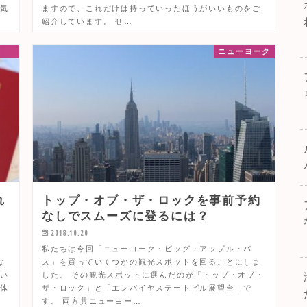
 気
ますので、これだけは持っていったほうがいいものをご
紹介しています。 せ…
ニューヨーク
れ
トップ・オブ・ザ・ロックを事前予約
なしでスムーズに登るには？
2018.10.20
。
私たちは今回「ニューヨーク・ビッグ・アップル・パ
な
ス」を買っていくつかの観光スポットを回ることにしま
迷い
した。 その観光スポットに選んだのが「トップ・オブ・
で体
ザ・ロック」と「エンパイヤステートビル展望台」で
す。 両方共ニューヨー…