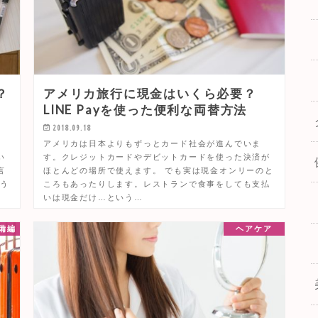
？
アメリカ旅行に現金はいくら必要？
LINE Payを使った便利な両替方法
2018.09.18
。
アメリカは日本よりもずっとカード社会が進んでいま
い
す。クレジットカードやデビットカードを使った決済が
言
ほとんどの場所で使えます。 でも実は現金オンリーのと
よう
ころもあったりします。レストランで食事をしても支払
いは現金だけ…という…
備編
ヘアケア