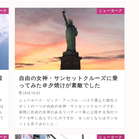
ーク
ニューヨーク
国
自由の女神・サンセットクルーズに乗
ってみた＠夕焼けが素敵でした
2018.10.03
ポ
ニューヨーク・ビッグ・アップル・パスで選んだ観光ス
ーは
ポットの一つが自由の女神・サンセットクルーズです。
あ
昼間に自由の女神のあるリバティー島に上陸する別のツ
して
アーを申し込んでいたのですが、せっかくならばサンセ
ットも見てみたいと…
ーク
ニューヨーク