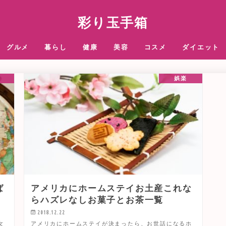
彩り玉手箱
グルメ
暮らし
健康
美容
コスメ
ダイエット
娯楽
ば
アメリカにホームステイお土産これな
らハズレなしお菓子とお茶一覧
2018.12.22
女
アメリカにホームステイが決まったら、お世話になるホ