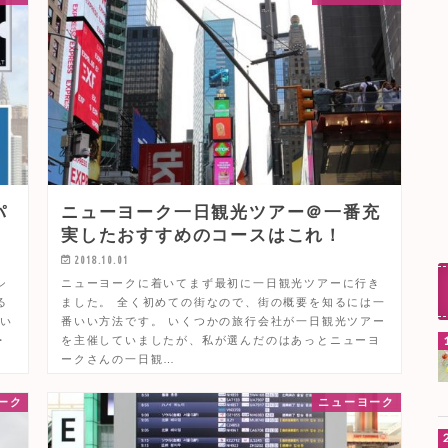
パ
ニューヨーク一日観光ツアー＠一番充
実したおすすめのコースはこれ！
2018.10.01
シ
ニューヨークに着いてまず最初に一日観光ツアーに行き
る
ました。 全く初めての街なので、街の概要を知るには一
はい
番いい方法です。 いくつかの旅行会社が一日観光ツアー
・
を主催していましたが、私が選んだのはあっとニューヨ
ークさんの一日観…
ーク
ニューヨーク