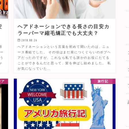
安
ヘアドネーションできる長さの目安カ
ラーパーマ縮毛矯正でも大丈夫？
2018.08.26
用
ヘアドネーションという言葉を初めて聞いたのは、ニュ
スー
ース番組でした。 その頃はまだ肩につくぐらいのボブヘ
もう
アだったのですが、これなら私でも誰かのお役にたてる
か
ことができるんだと思って、髪を伸ばし始めました。 私
が気になっていた…
ケア
旅行記