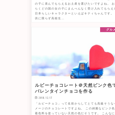
の子に喜んでもらえるお土産を選びたいですよね。 
らくどの国の女の子にまんべんなく受け入れてもらえ
日本らしいキャラクターといえばキティちゃんです。
供に限らず高校生…
グル
ルビーチョコレート＠天然ピンク色
バレンタインチョコを作る
2018.12.17
「ルビーチョコ」って名前からしてとても高級そうな
メージのチョコレートですよね。 この綺麗なピンク
着色料を使っていない天然の色だそうです。 こんな