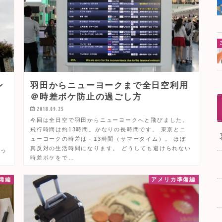
ン
羽田からニューヨークまで全日空利用
＠時差ボケ防止の過ごし方
2018.09.25
今回は全日空で羽田からニューヨークへと飛びました。
飛行時間は約13時間。かなりの長時間です。 東京とニ
。
ューヨークの時差は－13時間（サマータイム）。 ほぼ
ま
真反対の生活時間になります。 どうしても避けられない
ぱっ
時差ボケをで…
備編
アメリカ準備編