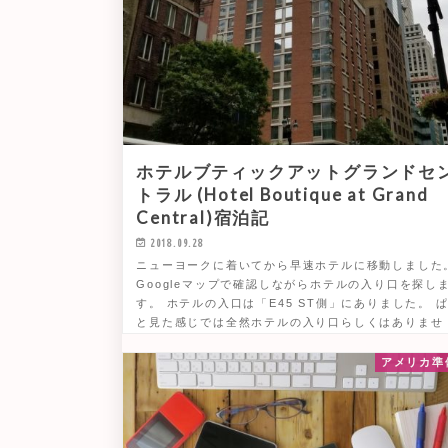
ホテルブティックアットグランドセ
トラル (Hotel Boutique at Grand
Central)宿泊記
2018.09.28
ニューヨークに着いてから早速ホテルに移動しました
Googleマップで確認しながらホテルの入り口を探し
す。 ホテルの入口は「E45 ST側」にありました。 
と見た感じでは全然ホテルの入り口らしくはありませ
ん。 エ…
アメリカ準