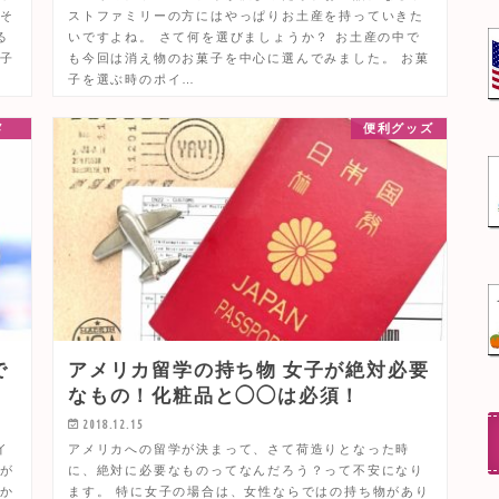
おそ
ストファミリーの方にはやっぱりお土産を持っていきた
る
いですよね。 さて何を選びましょうか？ お土産の中で
 子
も今回は消え物のお菓子を中心に選んでみました。 お菓
子を選ぶ時のポイ…
メ
便利グッズ
で
アメリカ留学の持ち物 女子が絶対必要
なもの！化粧品と◯◯は必須！
2018.12.15
イ
アメリカへの留学が決まって、さて荷造りとなった時
色が
に、絶対に必要なものってなんだろう？って不安になり
にか
ます。 特に女子の場合は、女性ならではの持ち物があり