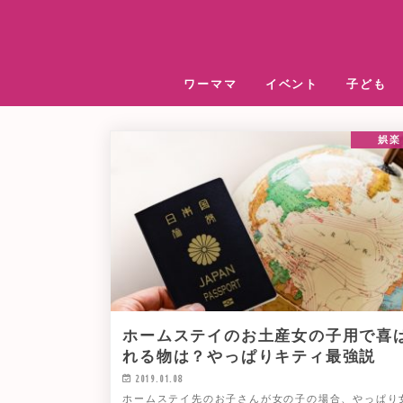
ワーママ
イベント
子ども
娯楽
ホームステイのお土産女の子用で喜
れる物は？やっぱりキティ最強説
2019.01.08
ホームステイ先のお子さんが女の子の場合、やっぱり