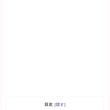
目次
[
隠す
]