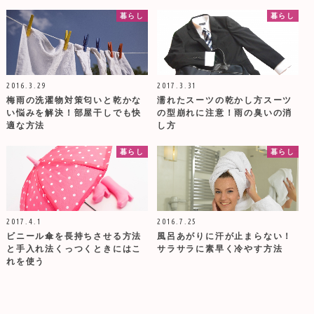
暮らし
暮らし
2016.3.29
2017.3.31
梅雨の洗濯物対策匂いと乾かな
濡れたスーツの乾かし方スーツ
い悩みを解決！部屋干しでも快
の型崩れに注意！雨の臭いの消
適な方法
し方
暮らし
暮らし
2017.4.1
2016.7.25
ビニール傘を長持ちさせる方法
風呂あがりに汗が止まらない！
と手入れ法くっつくときにはこ
サラサラに素早く冷やす方法
れを使う