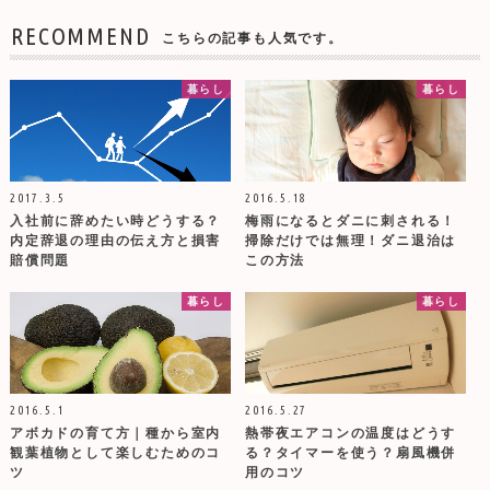
RECOMMEND
こちらの記事も人気です。
暮らし
暮らし
2017.3.5
2016.5.18
入社前に辞めたい時どうする？
梅雨になるとダニに刺される！
内定辞退の理由の伝え方と損害
掃除だけでは無理！ダニ退治は
賠償問題
この方法
暮らし
暮らし
2016.5.1
2016.5.27
アボカドの育て方｜種から室内
熱帯夜エアコンの温度はどうす
観葉植物として楽しむためのコ
る？タイマーを使う？扇風機併
ツ
用のコツ