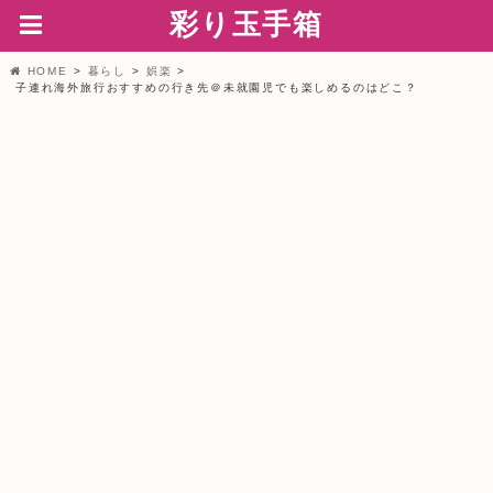
彩り玉手箱
HOME
暮らし
娯楽
子連れ海外旅行おすすめの行き先＠未就園児でも楽しめるのはどこ？