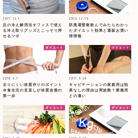
2017.12.1
2016.12.19
足の冷え解消法オフィスで使え
防風通聖散飲んでみたらわかっ
る冷え取りグッズとこっそり押
たダイエット効果と通販お買い
せるツボ
得情報
ダイエット
ダイエット
2018.6.1
2017.9.24
太りにくい体質作りのポイント
キャビテーションの家庭用は効
＠食生活の見直しが体質改善の
果なしの理由は周波数？業務用
第一歩
との違い
ダイエット
ダイエット