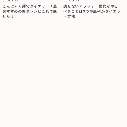
2016.5.25
2018.4.19
こんにゃく麺でダイエット！超
痩せないアラフォー世代がやる
おすすめの簡単レシピこれで痩
べきことは3つ＠緩やかダイエッ
せたよ！
ト方法