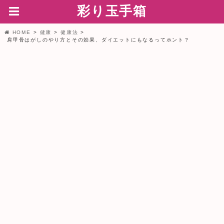
彩り玉手箱
HOME
健康
健康法
肩甲骨はがしのやり方とその効果、ダイエットにもなるってホント？