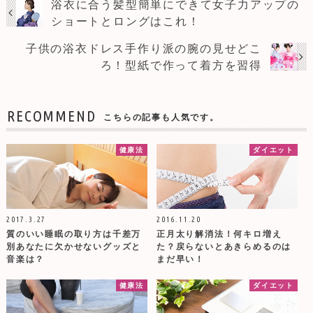
浴衣に合う髪型簡単にできて女子力アップの
ショートとロングはこれ！
子供の浴衣ドレス手作り派の腕の見せどこ
ろ！型紙で作って着方を習得
RECOMMEND
こちらの記事も人気です。
健康法
ダイエット
2017.3.27
2016.11.20
質のいい睡眠の取り方は千差万
正月太り解消法！何キロ増え
別あなたに欠かせないグッズと
た？戻らないとあきらめるのは
音楽は？
まだ早い！
健康法
ダイエット