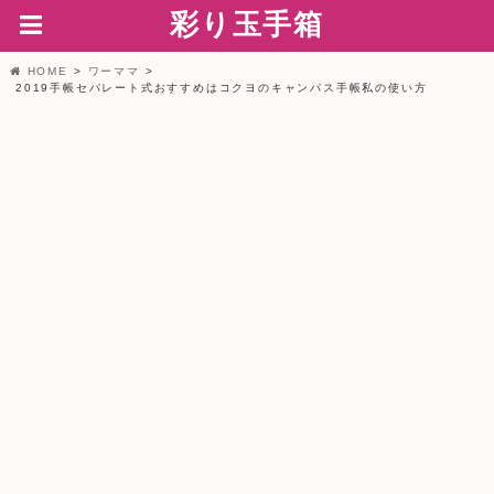
彩り玉手箱
HOME
ワーママ
2019手帳セパレート式おすすめはコクヨのキャンパス手帳私の使い方