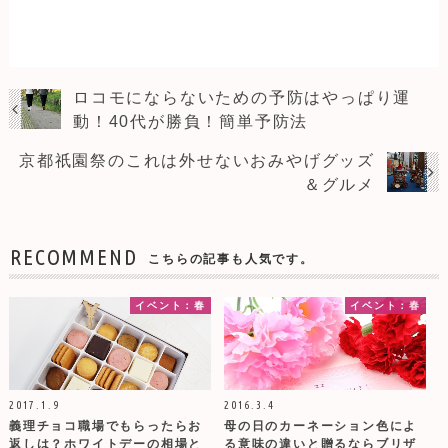
ロコモにならないための予防はやっぱり運
動！40代が勝負！簡単予防法
京都祇園祭のこれは外せないおみやげグッズ
＆グルメ
RECOMMEND
こちらの記事も人気です。
イベント：春
イベント：春
2017.1.9
2016.3.4
義理チョコ職場でもらったらお
母の日のカーネーション色によ
返しは？ホワイトデーの相場と
る意味の違いと贈るならブリザ