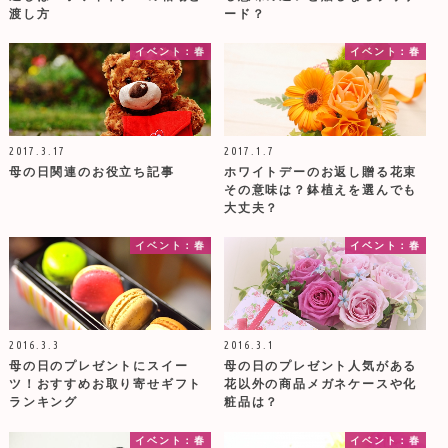
渡し方
ード？
イベント：春
イベント：春
2017.3.17
2017.1.7
母の日関連のお役立ち記事
ホワイトデーのお返し贈る花束
その意味は？鉢植えを選んでも
大丈夫？
イベント：春
イベント：春
2016.3.3
2016.3.1
母の日のプレゼントにスイー
母の日のプレゼント人気がある
ツ！おすすめお取り寄せギフト
花以外の商品メガネケースや化
ランキング
粧品は？
イベント：春
イベント：春